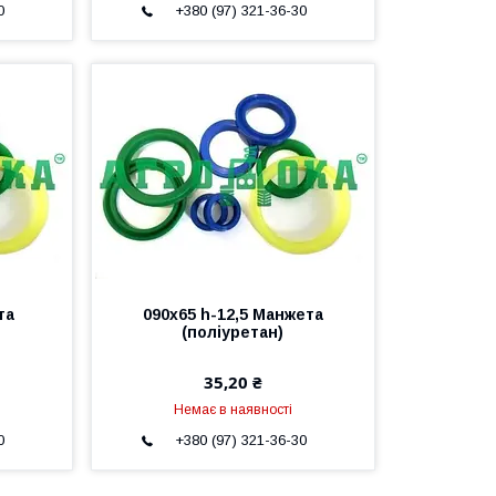
0
+380 (97) 321-36-30
та
090х65 h-12,5 Манжета
(поліуретан)
35,20 ₴
Немає в наявності
0
+380 (97) 321-36-30