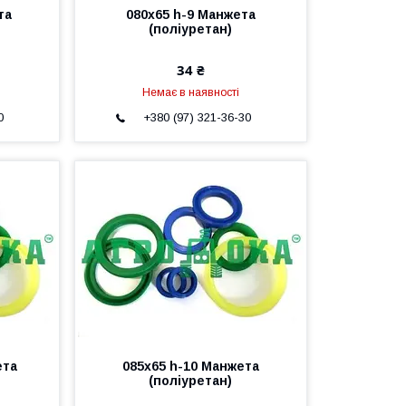
та
080х65 h-9 Манжета
(поліуретан)
34 ₴
Немає в наявності
0
+380 (97) 321-36-30
ета
085х65 h-10 Манжета
(поліуретан)