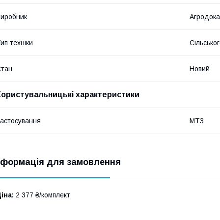
иробник
Агродока
ип техніки
Сільсько
Стан
Новий
Користувальницькі характеристики
астосування
МТЗ
нформація для замовлення
іна:
2 377 ₴/комплект