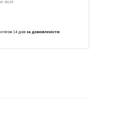
од:
38129
ротягом 14 днів
за домовленістю