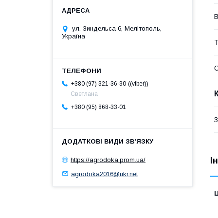
В
ул. Зиндельса 6, Мелітополь,
Україна
Т
(viber)
+380 (97) 321-36-30
Светлана
+380 (95) 868-33-01
З
І
https://agrodoka.prom.ua/
agrodoka2016@ukr.net
Ц