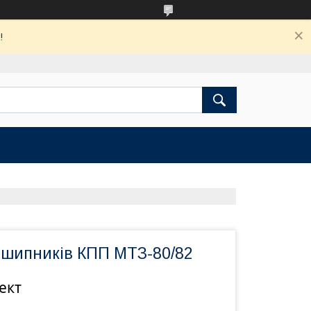
!
дшипників КПП МТЗ-80/82
ект