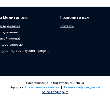
и Мелитополь
Позвоните нам
естеренчатые
Контакты
пределители
яной (помпа)
индры силовые
ндры подъема кузова, прицепа
Сайт створений на маркетплейсі
Prom.ua
Агродока |
Поскаржитися на контент
|
Політика конфіденційності
Select Language
▼