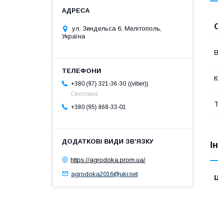
ул. Зиндельса 6, Мелітополь,
Україна
В
К
(viber)
+380 (97) 321-36-30
Светлана
Т
+380 (95) 868-33-01
І
https://agrodoka.prom.ua/
agrodoka2016@ukr.net
Ц