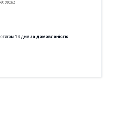
од:
38181
ротягом 14 днів
за домовленістю