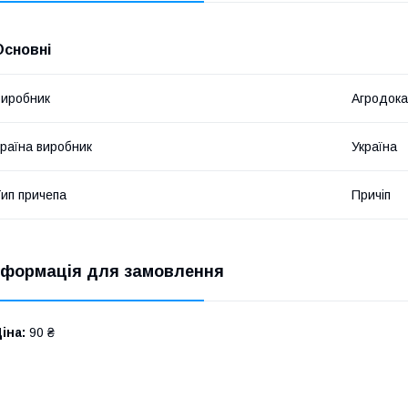
Основні
иробник
Агродока
раїна виробник
Україна
ип причепа
Причіп
нформація для замовлення
іна:
90 ₴