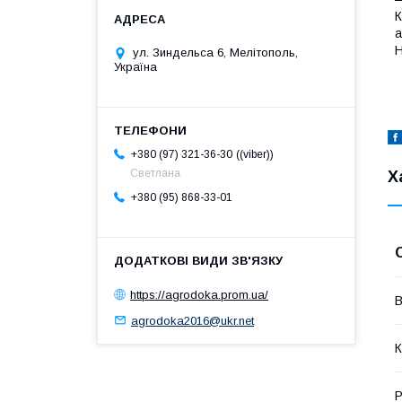
К
а
Н
ул. Зиндельса 6, Мелітополь,
Україна
(viber)
+380 (97) 321-36-30
Светлана
Х
+380 (95) 868-33-01
https://agrodoka.prom.ua/
В
agrodoka2016@ukr.net
К
Р