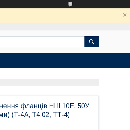
ьнення фланців НШ 10Е, 50У
и) (Т-4А, Т4.02, ТТ-4)