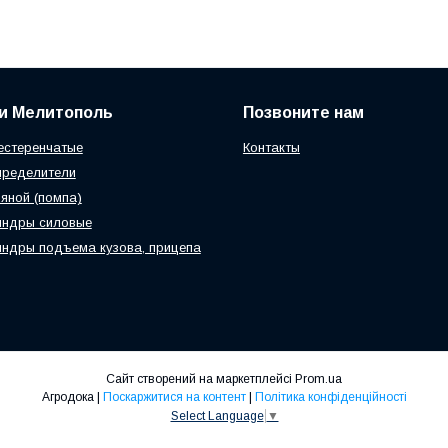
и Мелитополь
Позвоните нам
естеренчатые
Контакты
пределители
яной (помпа)
индры силовые
ндры подъема кузова, прицепа
Сайт створений на маркетплейсі
Prom.ua
Агродока |
Поскаржитися на контент
|
Політика конфіденційності
Select Language
▼