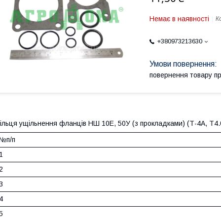
Немає в наявності
К
+380973213630
повернення товару п
ільця ущільнення фланців НШ 10Е, 50У (з прокладками) (Т-4А, Т4.
№п/п
1
2
3
4
5