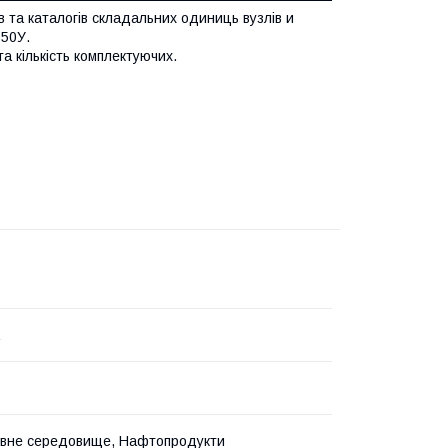
в та каталогів складальних одиниць вузлів и
 50У.
та кількість комплектуючих.
ивне середовище, Нафтопродукти