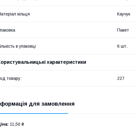
атеріал кільця
Каучук
паковка
Пакет
ількість в упаковці
6 шт.
Користувальницькі характеристики
од товару:
227
нформація для замовлення
іна:
11,50 ₴