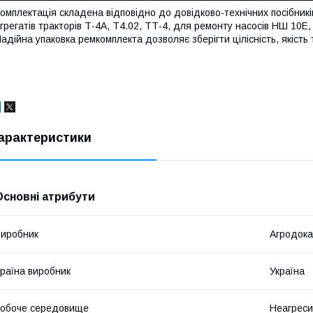
омплектація складена відповідно до довідково-технічних посібникі
грегатів тракторів Т-4А, Т4.02, ТТ-4, для ремонту насосів НШ 10Е,
адійна упаковка ремкомплекта дозволяє зберігти цілісність, якість 
арактеристики
Основні атрибути
иробник
Агродока
раїна виробник
Україна
обоче середовище
Неагрес