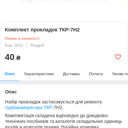
Комплект прокладок ТКР-7Н2
Немає в наявності
Код: 1621
Роздріб
40
₴
Опис
Характеристики
Доставка
Оплата
Умови п
Опис
Набір прокладок застосовується для ремонту
турбокомпресора ТКР
-7Н2.
Комплектація складена відповідно до довідково-
технічних посібників та каталогів складальних одиниць
вузлів и агрегатів техніки. Надійна упаковка