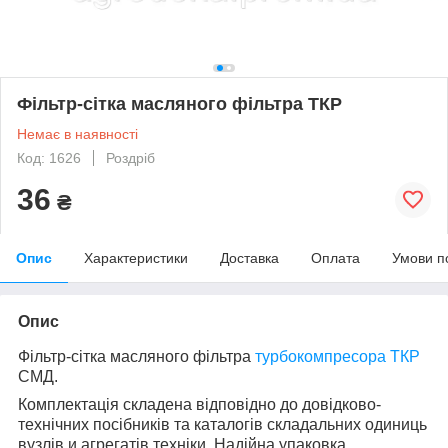
Фільтр-сітка масляного фільтра ТКР
Немає в наявності
Код: 1626
Роздріб
36
₴
Опис
Характеристики
Доставка
Оплата
Умови п
Опис
Фільтр-сітка масляного фільтра
турбокомпресора ТКР
СМД.
Комплектація складена відповідно до довідково-
технічних посібників та каталогів складальних одиниць
вузлів и агрегатів техніки. Надійна упаковка