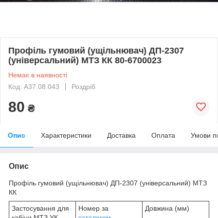
Профіль гумовий (ущільнювач) ДП-2307
(універсальний) МТЗ КК 80-6700023
Немає в наявності
Код: А37.08.043
Роздріб
80
₴
Опис
Характеристики
Доставка
Оплата
Умови п
Опис
Профіль гумовий (ущільнювач) ДП-2307 (універсальний) МТЗ
КК
Застосування для
Номер за
Довжина (мм)
кабіни МТЗ УК
каталогом