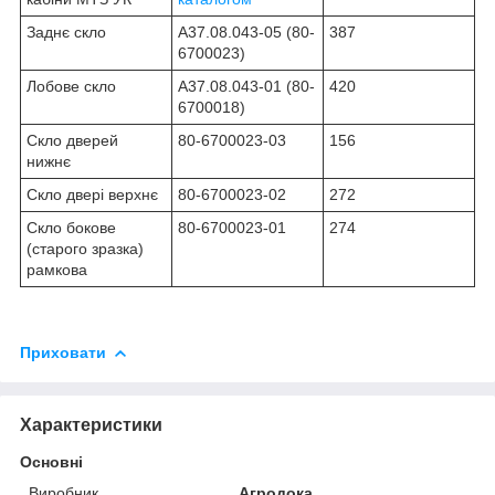
Заднє скло
А37.08.043-05 (80-
387
6700023)
Лобове скло
А37.08.043-01 (80-
420
6700018)
Скло дверей
80-6700023-03
156
нижнє
Скло двері верхнє
80-6700023-02
272
Скло бокове
80-6700023-01
274
(старого зразка)
рамкова
Приховати
Характеристики
Основні
Виробник
Агродока