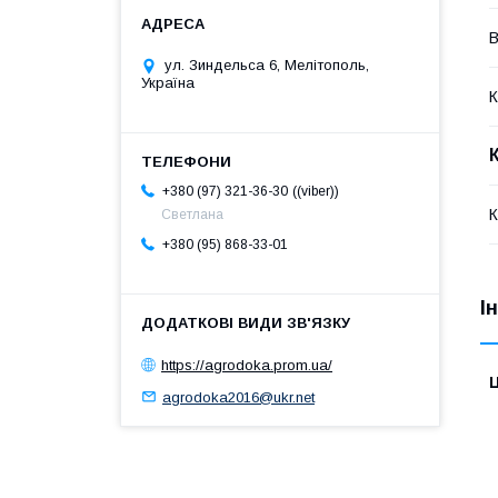
В
ул. Зиндельса 6, Мелітополь,
Україна
К
(viber)
+380 (97) 321-36-30
К
Светлана
+380 (95) 868-33-01
І
https://agrodoka.prom.ua/
Ц
agrodoka2016@ukr.net