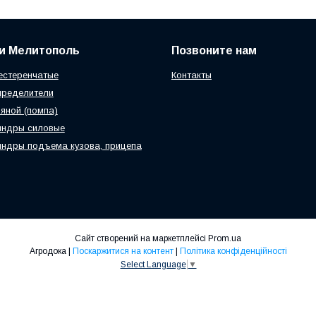
и Мелитополь
Позвоните нам
естеренчатые
Контакты
пределители
яной (помпа)
индры силовые
ндры подъема кузова, прицепа
Сайт створений на маркетплейсі
Prom.ua
Агродока |
Поскаржитися на контент
|
Політика конфіденційності
Select Language
▼