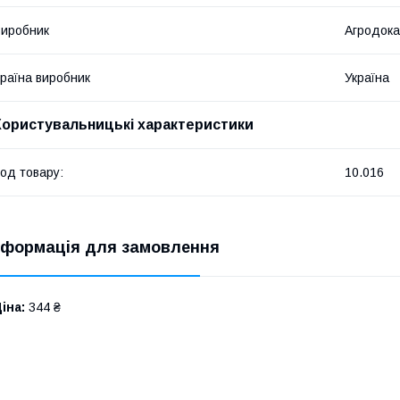
иробник
Агродока
раїна виробник
Україна
Користувальницькі характеристики
од товару:
10.016
нформація для замовлення
іна:
344 ₴