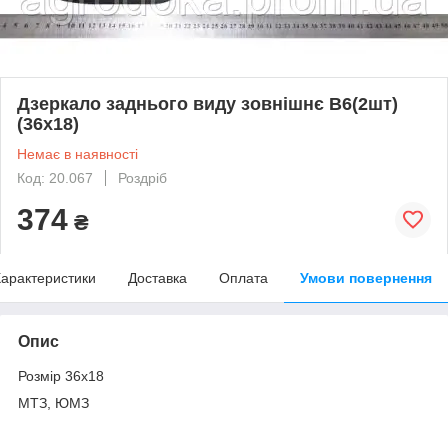
Дзеркало заднього виду зовнішнє В6(2шт)
(36х18)
Немає в наявності
Код: 20.067
Роздріб
374
₴
арактеристики
Доставка
Оплата
Умови повернення
Опис
Розмір 36х18
МТЗ, ЮМЗ