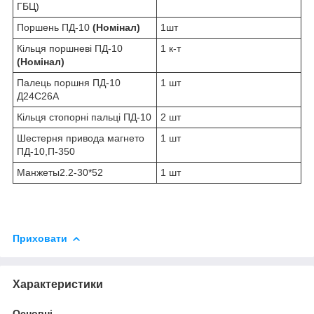
ГБЦ)
Поршень ПД-10
(Номінал)
1шт
Кільця поршневі ПД-10
1 к-т
(Номінал)
Палець поршня ПД-10
1 шт
Д24С26А
Кільця стопорні пальці ПД-10
2 шт
Шестерня привода магнето
1 шт
ПД-10,П-350
Манжеты2.2-30*52
1 шт
Приховати
Характеристики
Основні