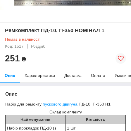
Ремкомплект ПД-10, П-350 НОМІНАЛ 1
Немає в наявності
Код: 1517
Роздріб
251
₴
Опис
Характеристики
Доставка
Оплата
Умови п
Опис
Набір для ремонту
пускового двигуна
ПД-10, П-350
Н1
Склад комплекту
Найменування
Кількість
Набір прокладок ПД-10 (з
1 шт