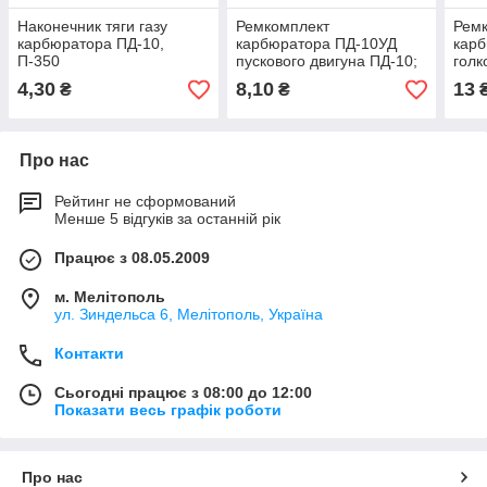
Наконечник тяги газу
Ремкомплект
Рем
карбюратора ПД-10,
карбюратора ПД-10УД
карб
П-350
пускового двигуна ПД-10;
голк
П-350
4,30
8,10
13
₴
₴
Про нас
Рейтинг не сформований
Менше 5 відгуків за останній рік
Працює з 08.05.2009
м. Мелітополь
ул. Зиндельса 6, Мелітополь, Україна
Контакти
Сьогодні працює з 08:00 до 12:00
Показати весь графік роботи
Про нас