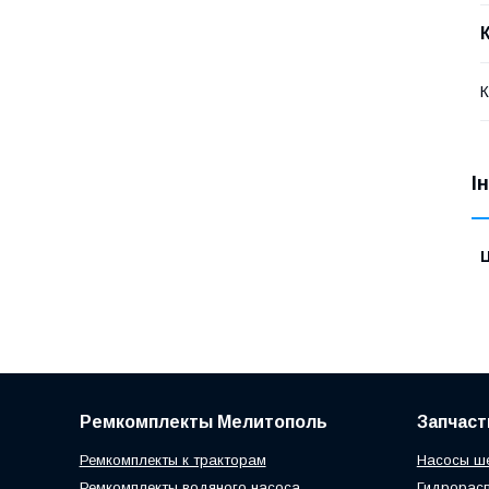
К
І
Ц
Ремкомплекты Мелитополь
Запчаст
Ремкомплекты к тракторам
Насосы ш
Ремкомплекты водяного насоса
Гидрорас