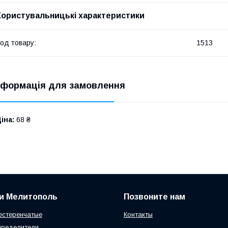
Користувальницькі характеристики
од товару:
1513
нформація для замовлення
іна:
68 ₴
и Мелитополь
Позвоните нам
естеренчатые
Контакты
пределители