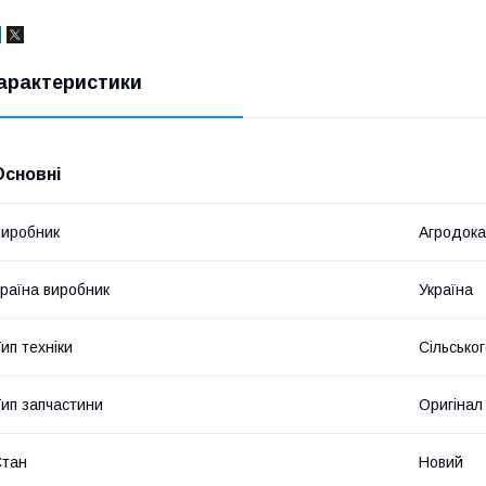
арактеристики
Основні
иробник
Агродока
раїна виробник
Україна
ип техніки
Сільсько
ип запчастини
Оригінал
Стан
Новий