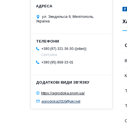
ул. Зиндельса 6, Мелітополь,
Х
Україна
(viber)
+380 (97) 321-36-30
Светлана
В
+380 (95) 868-33-01
К
Т
https://agrodoka.prom.ua/
agrodoka2016@ukr.net
Т