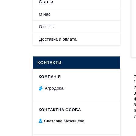
Статьи
О нас
Отзывы
Доставка и оплата
КОНТАКТИ
У
1
2
Агродока
3
4
5
6
7
Светлана Мезенцева