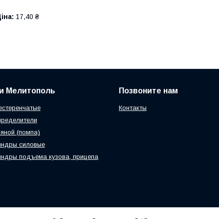
іна:
17,40 ₴
и Мелитополь
Позвоните нам
естеренчатые
Контакты
пределители
яной (помпа)
индры силовые
ндры подъема кузова, прицепа