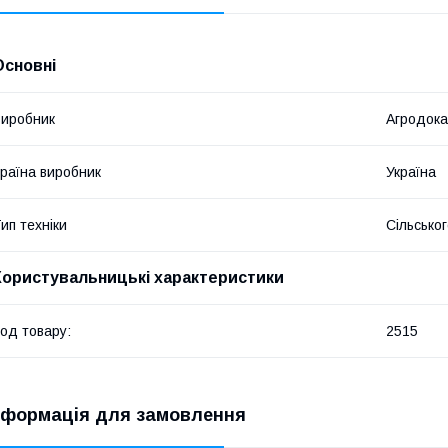
Основні
иробник
Агродока
раїна виробник
Україна
ип техніки
Сільсько
Користувальницькі характеристики
од товару:
2515
нформація для замовлення