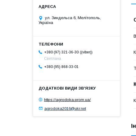
ул. Зиндельса 6, Мелітополь,
Україна
В
К
(viber)
+380 (97) 321-36-30
Светлана
+380 (95) 868-33-01
Т
https://agrodoka.prom.ua/
К
agrodoka2016@ukr.net
І