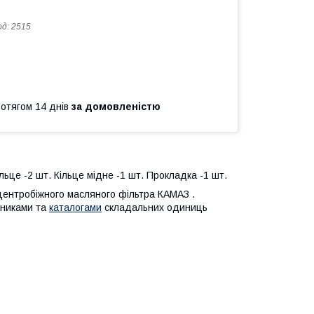
од:
2515
ротягом 14 днів
за домовленістю
ьце -2 шт. Кільце мідне -1 шт. Прокладка -1 шт.
у центробіжного масляного фільтра КАМАЗ .
бниками та
каталогами
складальних одиниць