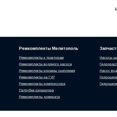
Ц
Ремкомплекты Мелитополь
Запчаст
Ремкомплекты к тракторам
Насосы ш
Ремкомплекты водяного насоса
Гидрорас
Ремкомплекты корзины сцепления
Насос вод
Ремкомплекты на ГУР
Гидроцил
Ремкомплекты компрессора
Гидроцили
Патрубки радиатора
Ремкомплекты домкрата