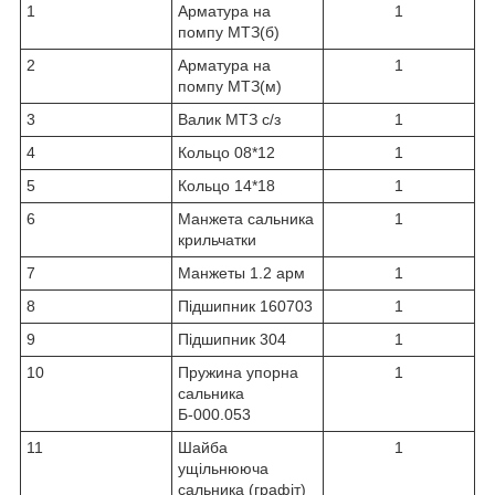
1
Арматура на
1
помпу МТЗ(б)
2
Арматура на
1
помпу МТЗ(м)
3
Валик МТЗ с/з
1
4
Кольцо 08*12
1
5
Кольцо 14*18
1
6
Манжета сальника
1
крильчатки
7
Манжеты 1.2 арм
1
8
Підшипник 160703
1
9
Підшипник 304
1
10
Пружина упорна
1
сальника
Б-000.053
11
Шайба
1
ущільнююча
сальника (графіт)