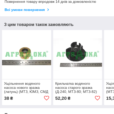
Повернення товару впродовж 14 днів за домовленістю
Всі умови повернення
З цим товаром також замовляють
Ущільнення водяного
Крильчатка водяного
Ущіл
насоса нового зразка
насоса старого зразка
насо
(латунь) (МТЗ, ЮМЗ, СМД
(Д-240, МТЗ-80; МТЗ-82)
(МТ
(діжечку))
38
52,20
15,
₴
₴