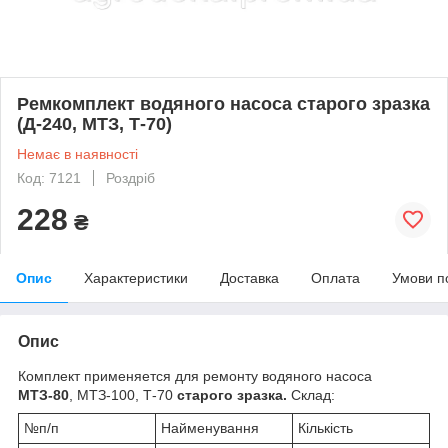
Ремкомплект водяного насоса старого зразка
(Д-240, МТЗ, Т-70)
Немає в наявності
Код: 7121
Роздріб
228
₴
Опис
Характеристики
Доставка
Оплата
Умови п
Опис
Комплект применяется для ремонту водяного насоса
МТЗ-80
, МТЗ-100, Т-70
старого зразка.
Склад:
№п/п
Найменування
Кількість