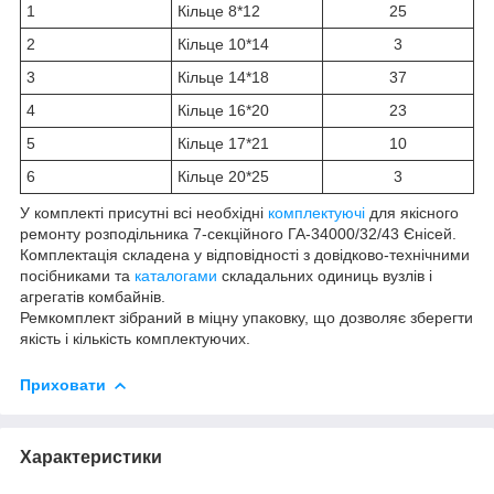
1
Кільце 8*12
25
2
Кільце 10*14
3
3
Кільце 14*18
37
4
Кільце 16*20
23
5
Кільце 17*21
10
6
Кільце 20*25
3
У комплекті присутні всі необхідні
комплектуючі
для якісного
ремонту розподільника 7-секційного ГА-34000/32/43 Єнісей.
Комплектація складена у відповідності з довідково-технічними
посібниками та
каталогами
складальних одиниць вузлів і
агрегатів комбайнів.
Ремкомплект зібраний в міцну упаковку, що дозволяє зберегти
якість і кількість комплектуючих.
Приховати
Характеристики