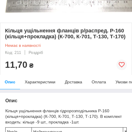
Кільця ущільнення фланців р/распред. Р-160
(кільця+прокладка) (К-700, К-701, Т-130, Т-170)
Немає в наявності
Код: 211
Роздріб
11,70
₴
Опис
Характеристики
Доставка
Оплата
Умови п
Опис
Кільця ущільнення фланців гідророзподільника Р-160
(кільця+прокладка) (К-700, К-701, Т-130, Т-170). В комплект
входить: кільце -9 шт., прокладка -1шт.
№п/п
Найменування
К