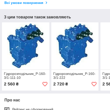
Всі умови повернення
З цим товаром також замовляють
Гідророзподільник_Р-160-
Гідророзподільник_Р-160-
Гідр
3/1-111-10
3/1-222
3/1-
2 560
2 720
2 5
₴
₴
Про нас
Рейтинг не сформований