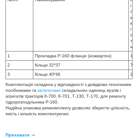
і
л
ь
к
і
с
т
ь
1
Прокладка Р-160 фланця (кожкартон)
1
2
Кільце 32*37
7
3
Кільце 40*46
2
Комплектація складена у відповідності з довідково-технічними
посібниками та
каталогами
складальних одиниць вузлів і
агрегатів тракторів К-700, К-701, Т-130, Т-170, для ремонту
гідророзподільника Р-160.
Надійна упаковка ремкомплекту дозволяє зберегти цілісність,
якість і кількість комплектуючих.
Приховати