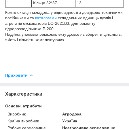
1
Кільце 32*37
13
Комплектація складена у відповідності з довідково-технічними
посібниками та
каталогами
складальних одиниць вузлів і
агрегатів екскаваторів ЕО-2621В3, для ремонту
гідророзподільника Р-200.
Надійна упаковка ремкомплекту дозволяє зберегти цілісність,
якість і кількість комплектуючих.
Приховати
Характеристики
Основні атрибути
Виробник
Агродока
Країна виробник
Україна
Робоче середовище
Неагресивне середовище,