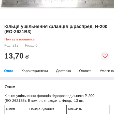
Кільця ущільнення фланців р/распред. Н-200
(ЕО-2621В3)
Немає в наявності
Код: 212
Роздріб
13,70
₴
Опис
Характеристики
Доставка
Оплата
Умови п
Опис
Кільця ущільнення фланців гідророзподільника Р-200
(ЕО-2621В3). В комплект входить кілець -13 шт.
№п/п
Найменування
Кількість