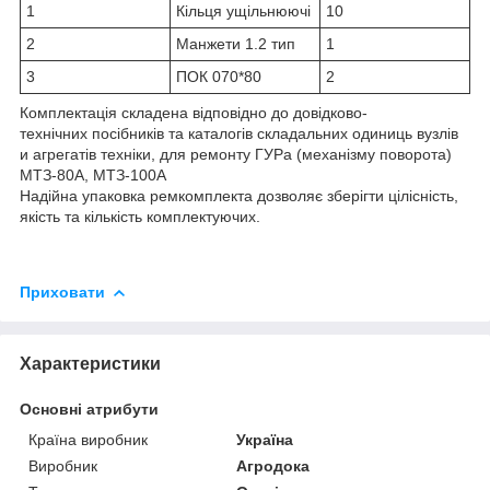
1
Кільця ущільнюючі
10
2
Манжети 1.2 тип
1
3
ПОК 070*80
2
Комплектація складена відповідно до довідково-
технічних посібників та каталогів складальних одиниць вузлів
и агрегатів техніки, для ремонту ГУРа (механізму поворота)
МТЗ-80А, МТЗ-100А
Надійна упаковка ремкомплекта дозволяє зберігти цілісність,
якість та кількість комплектуючих.
Приховати
Характеристики
Основні атрибути
Країна виробник
Україна
Виробник
Агродока