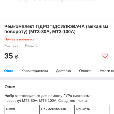
Ремкомплект ГІДРОПІДСИЛЮВАЧА (механізм
повороту) (МТЗ-80А, МТЗ-100А)
Немає в наявності
Код: 808
Роздріб
35
₴
Опис
Характеристики
Доставка
Оплата
Умови п
Опис
Набір застосовується для ремонту ГУРа (механізма
повороту) МТЗ-80А, МТЗ-100А. Склад комплекта:
№п/п
Найменування
Кількість