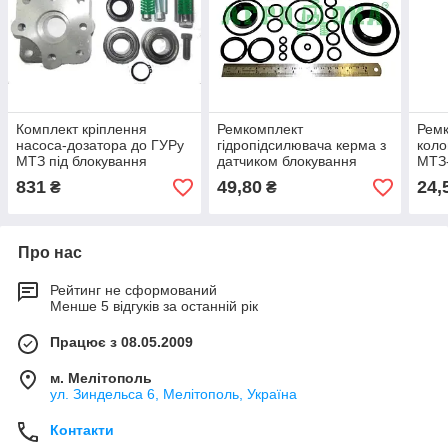
Комплект кріплення
Ремкомплект
Ремк
насоса-дозатора до ГУРу
гідропідсилювача керма з
коло
МТЗ під блокування
датчиком блокування
МТЗ
(повний) (МТЗ-80;
831
49,80
24,
₴
₴
МТЗ-82)
Про нас
Рейтинг не сформований
Менше 5 відгуків за останній рік
Працює з 08.05.2009
м. Мелітополь
ул. Зиндельса 6, Мелітополь, Україна
Контакти