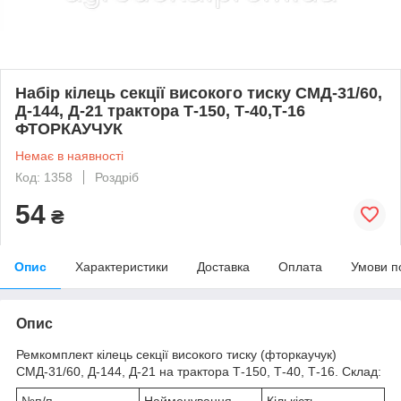
Набір кілець секції високого тиску СМД-31/60,
Д-144, Д-21 трактора Т-150, Т-40,Т-16
ФТОРКАУЧУК
Немає в наявності
Код: 1358
Роздріб
54
₴
Опис
Характеристики
Доставка
Оплата
Умови п
Опис
Ремкомплект кілець секції високого тиску (фторкаучук)
СМД-31/60, Д-144, Д-21 на трактора Т-150, Т-40, Т-16. Склад:
№п/п
Найменування
Кількість