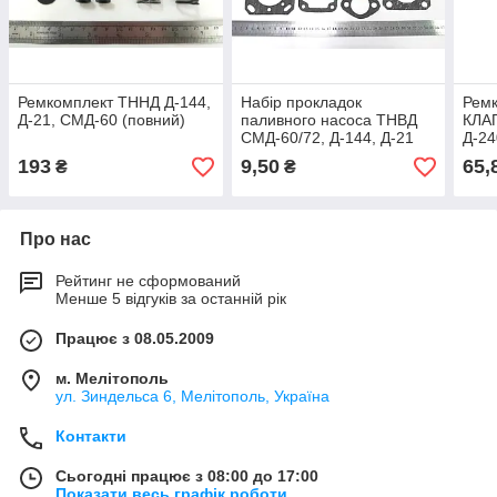
Ремкомплект ТННД Д-144,
Набір прокладок
Рем
Д-21, СМД-60 (повний)
паливного насоса ТНВД
КЛА
СМД-60/72, Д-144, Д-21
Д-24
Т-150К, Т-40, Т-25
(МТЗ
193
9,50
65,
₴
₴
Про нас
Рейтинг не сформований
Менше 5 відгуків за останній рік
Працює з 08.05.2009
м. Мелітополь
ул. Зиндельса 6, Мелітополь, Україна
Контакти
Сьогодні працює з 08:00 до 17:00
Показати весь графік роботи