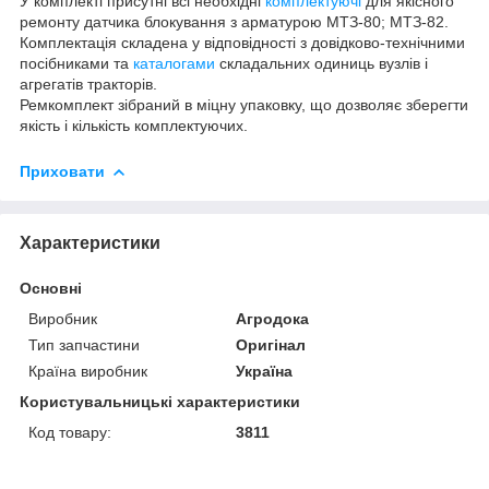
У комплекті присутні всі необхідні
комплектуючі
для якісного
ремонту датчика блокування з арматурою МТЗ-80; МТЗ-82.
Комплектація складена у відповідності з довідково-технічними
посібниками та
каталогами
складальних одиниць вузлів і
агрегатів тракторів.
Ремкомплект зібраний в міцну упаковку, що дозволяє зберегти
якість і кількість комплектуючих.
Приховати
Характеристики
Основні
Виробник
Агродока
Тип запчастини
Оригінал
Країна виробник
Україна
Користувальницькі характеристики
Код товару:
3811