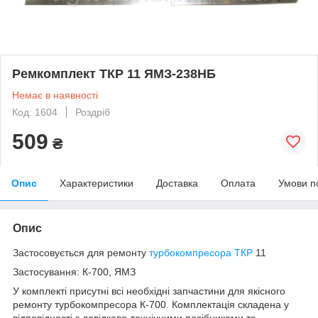
Ремкомплект ТКР 11 ЯМЗ-238НБ
Немає в наявності
Код: 1604
Роздріб
509
₴
Опис
Характеристики
Доставка
Оплата
Умови п
Опис
Застосовується для ремонту
турбокомпресора ТКР
11
Застосування: К-700, ЯМЗ
У комплекті присутні всі необхідні запчастини для якісного
ремонту турбокомпресора К-700. Комплектація складена у
відповідності з довідково-технічними посібниками та